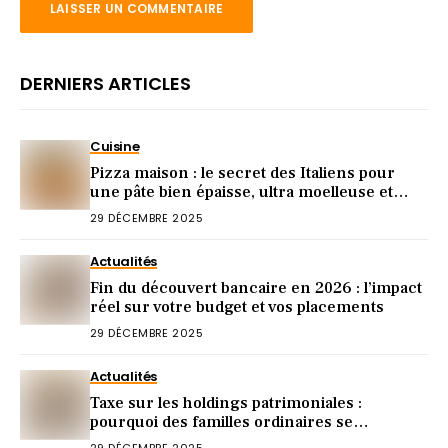
DERNIERS ARTICLES
Cuisine
Pizza maison : le secret des Italiens pour
une pâte bien épaisse, ultra moelleuse et
gourmande
29 DÉCEMBRE 2025
Actualités
Fin du découvert bancaire en 2026 : l’impact
réel sur votre budget et vos placements
29 DÉCEMBRE 2025
Actualités
Taxe sur les holdings patrimoniales :
pourquoi des familles ordinaires se
retrouvent dans le viseur de Bercy
29 DÉCEMBRE 2025