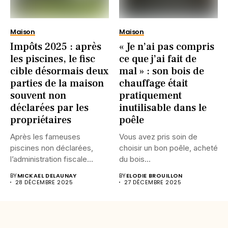
Maison
Maison
Impôts 2025 : après
« Je n’ai pas compris
les piscines, le fisc
ce que j’ai fait de
cible désormais deux
mal » : son bois de
parties de la maison
chauffage était
souvent non
pratiquement
déclarées par les
inutilisable dans le
propriétaires
poêle
Après les fameuses
Vous avez pris soin de
piscines non déclarées,
choisir un bon poêle, acheté
l’administration fiscale
du bois...
revient à la charge....
BY
MICKAEL DELAUNAY
BY
ELODIE BROUILLON
28 DÉCEMBRE 2025
27 DÉCEMBRE 2025