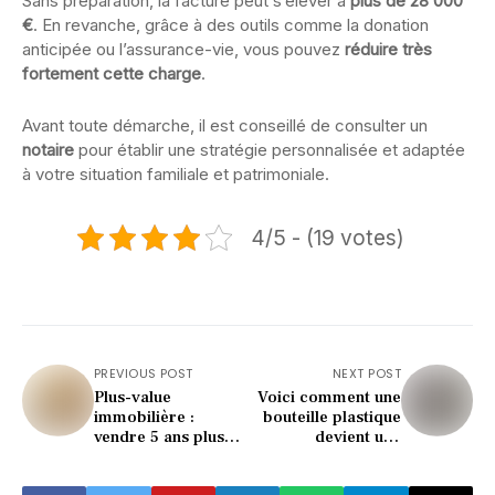
Sans préparation, la facture peut s’élever à
plus de 28 000
€
. En revanche, grâce à des outils comme la donation
anticipée ou l’assurance-vie, vous pouvez
réduire très
fortement cette charge
.
Avant toute démarche, il est conseillé de consulter un
notaire
pour établir une stratégie personnalisée et adaptée
à votre situation familiale et patrimoniale.
4/5 - (19 votes)
PREVIOUS POST
NEXT POST
Plus-value
Voici comment une
immobilière :
bouteille plastique
vendre 5 ans plus
devient une
tôt ou rester taxé à
mangeoire parfaite
vie ? Ce que la
pour les oiseaux