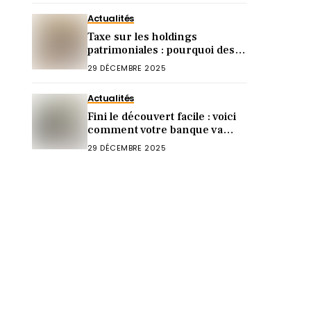
Actualités
Taxe sur les holdings
patrimoniales : pourquoi des
familles ordinaires se
29 DÉCEMBRE 2025
retrouvent dans le viseur de
Bercy
Actualités
Fini le découvert facile : voici
comment votre banque va
reprendre le contrôle dès
29 DÉCEMBRE 2025
2026